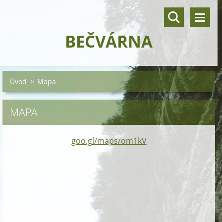
BEČVÁRNA
Úvod
>
Mapa
MAPA
goo.gl/maps/om1kV